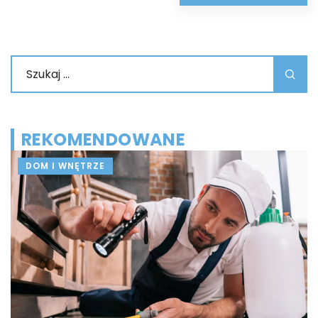
REKOMENDOWANE
DOM I WNĘTRZE
14
E
c