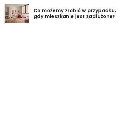
Co możemy zrobić w przypadku,
gdy mieszkanie jest zadłużone?
Rolety hotelowe – jakie są ich typy?
Jakie są niektóre z najlepszych
aktywności, aby cieszyć się
wakacjami?
Zasuwy nożowe – jakie mają
zalety?
Co może się zepsuć w urządzeniach
chłodniczych?