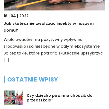
J
k
16 | 04 | 2022
p
Jak skutecznie zwalczać insekty w naszym
p
domu?
[
Wiele owadów ma pozytywny wpływ na
środowisko i są niezbędne w całym ekosystemie.
ym
Są też takie, które potrafią skutecznie uprzykrzyć
[…]
OSTATNIE WPISY
Czy dziecko powinno chodzić do
przedszkola?