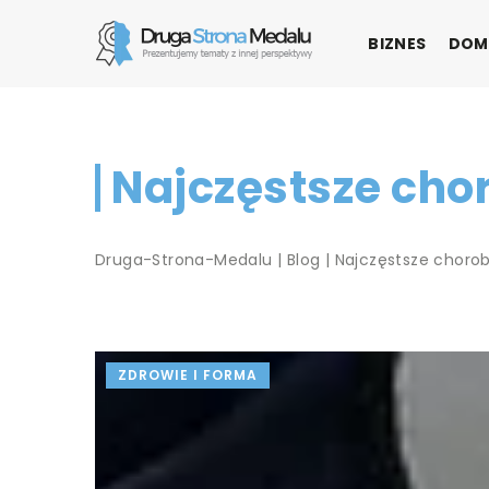
BIZNES
DOM
Najczęstsze cho
Druga-Strona-Medalu
|
Blog
|
Najczęstsze choro
ZDROWIE I FORMA