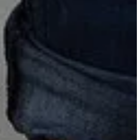
DOM I WNĘTRZE
25 | 10 | 2022
zie nam wygodnie
Jakie dostępne typy sokowirówek
my?
wyróżniamy?
e którego należy
Zakup sokowirówki to poważna decyz
omfortowo. Takie
Inwestujesz w coś, co prawdopodob
 ryzyko złapania
będzie z tobą przez lata, więc ważn
żniejszych […]
jest, aby wybrać […]