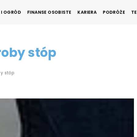
 I OGRÓD
FINANSE OSOBISTE
KARIERA
PODRÓŻE
TE
roby stóp
by stóp