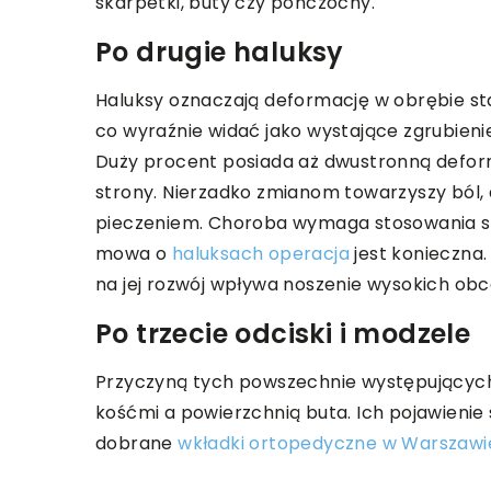
skarpetki, buty czy pończochy.
Po drugie haluksy
Haluksy oznaczają deformację w obrębie s
co wyraźnie widać jako wystające zgrubieni
Duży procent posiada aż dwustronną deforma
strony. Nierzadko zmianom towarzyszy ból, a
pieczeniem. Choroba wymaga stosowania spec
mowa o
haluksach operacja
jest konieczna
na jej rozwój wpływa noszenie wysokich ob
Po trzecie odciski i modzele
Przyczyną tych powszechnie występujących 
kośćmi a powierzchnią buta. Ich pojawienie 
dobrane
wkładki ortopedyczne w Warszawi