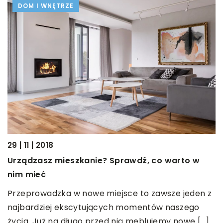
DOM I WNĘTRZE
29 | 11 | 2018
22
Urządzasz mieszkanie? Sprawdź, co warto w
J
nim mieć
o
Przeprowadzka w nowe miejsce to zawsze jeden z
B
najbardziej ekscytujących momentów naszego
d
życia. Już na długo przed nią meblujemy nowe […]
n