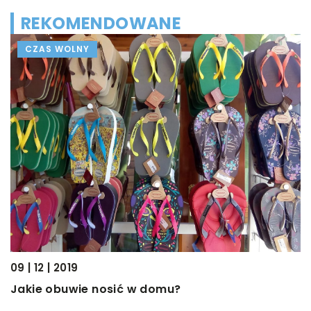
REKOMENDOWANE
CZAS WOLNY
16
J
09 | 12 | 2019
ie
s
Jakie obuwie nosić w domu?
I