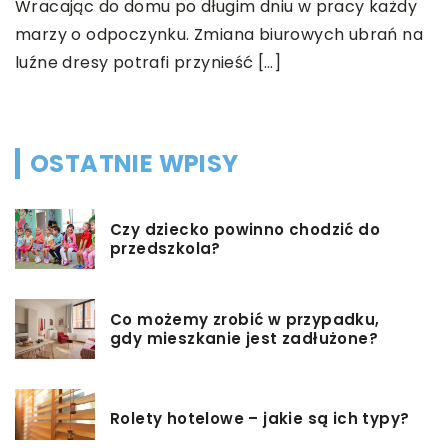
Wracając do domu po długim dniu w pracy każdy
m
marzy o odpoczynku. Zmiana biurowych ubrań na
z
luźne dresy potrafi przynieść […]
c
OSTATNIE WPISY
Czy dziecko powinno chodzić do
przedszkola?
Co możemy zrobić w przypadku,
gdy mieszkanie jest zadłużone?
Rolety hotelowe – jakie są ich typy?