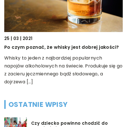
0
J
25 | 03 | 2021
w
Po czym poznać, że whisky jest dobrej jakości?
Z
Whisky to jeden z najbardziej popularnych
p
u
napojów alkoholowych na świecie. Produkuje się go
p
z zacieru jęczmiennego bądź słodowego, a
w
dojrzewa […]
OSTATNIE WPISY
Czy dziecko powinno chodzić do