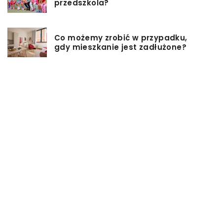
przedszkola?
Co możemy zrobić w przypadku,
gdy mieszkanie jest zadłużone?
Rolety hotelowe – jakie są ich typy?
Jakie są niektóre z najlepszych
aktywności, aby cieszyć się
wakacjami?
Zasuwy nożowe – jakie mają
zalety?
Co może się zepsuć w urządzeniach