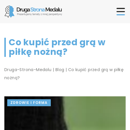
Co kupić przed grą w
piłkę nożną?
Druga-Strona-Medalu
|
Blog
|
Co kupić przed grą w piłkę
nożną?
ZDROWIE I FORMA