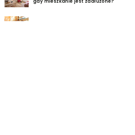
gdy mieszkanie jest zadłużone?
Rolety hotelowe – jakie są ich typy?
Jakie są niektóre z najlepszych
aktywności, aby cieszyć się
wakacjami?
Zasuwy nożowe – jakie mają
zalety?
Co może się zepsuć w urządzeniach
chłodniczych?