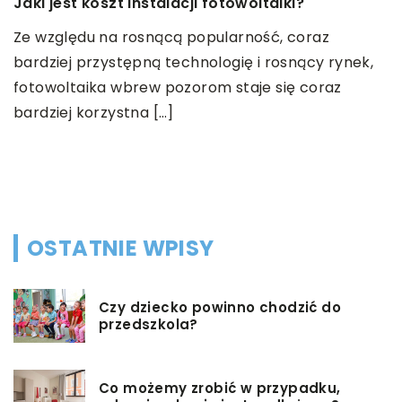
Jaki jest koszt instalacji fotowoltaiki?
16
Ze względu na rosnącą popularność, coraz
J
bardziej przystępną technologię i rosnący rynek,
s
y
fotowoltaika wbrew pozorom staje się coraz
0
Z
bardziej korzystna […]
o
k
p
OSTATNIE WPISY
Czy dziecko powinno chodzić do
przedszkola?
Co możemy zrobić w przypadku,