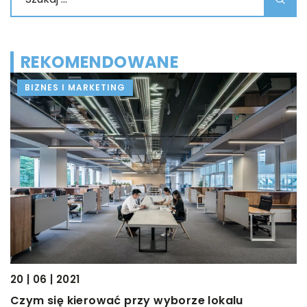
REKOMENDOWANE
BIZNES I MARKETING
24
20 | 06 | 2021
J
Czym się kierować przy wyborze lokalu