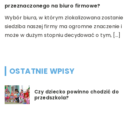
p
przeznaczonego na biuro firmowe?
u
S
Wybór biura, w którym zlokalizowana zostanie
n
siedziba naszej firmy ma ogromne znaczenie i
p
może w dużym stopniu decydować o tym, […]
na
[
OSTATNIE WPISY
Czy dziecko powinno chodzić do
przedszkola?
Co możemy zrobić w przypadku,
gdy mieszkanie jest zadłużone?