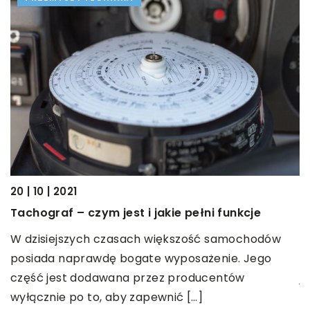
20 | 10 | 2021
07
Tachograf – czym jest i jakie pełni funkcje
B
c
W dzisiejszych czasach większość samochodów
posiada naprawdę bogate wyposażenie. Jego
P
część jest dodawana przez producentów
j
wyłącznie po to, aby zapewnić […]
n