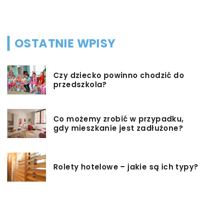
b
OSTATNIE WPISY
Czy dziecko powinno chodzić do
przedszkola?
Co możemy zrobić w przypadku,
gdy mieszkanie jest zadłużone?
Rolety hotelowe – jakie są ich typy?
Jakie są niektóre z najlepszych
aktywności, aby cieszyć się