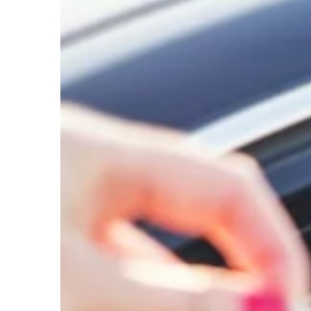
CZAS WOLNY
10 | 12 | 2021
Jak skutecznie się u
Sesja, egzamin, spraw
matura? Przyswojenie d
materiału jest trudne
czasu i skupienia. Móz