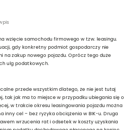
wpis
na wzięcie samochodu firmowego w tzw. leasingu.
tuacji, gdy konkretny podmiot gospodarczy nie
mi na zakup nowego pojazdu. Oprócz tego duże
ych ulg podatkowych.
calne przede wszystkim dlatego, że nie jest tutaj
, tak jak ma to miejsce w przypadku ubiegania się o
cej, w trakcie okresu leasingowania pojazdu można
a inny cel – bez ryzyka obciążenia w BIK-u. Druga
rawem wrzucenia rat i odsetek w koszty uzyskania
żeniem podatku dochodowego płaconego na koniec