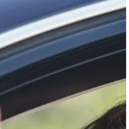
ŻYCIE I CZŁOWIEK
19 | 03 | 2022
czyć?
Z jakimi kwestiami wiąże się zakup
własnej łodzi?
dzian, a może
użej ilości
Świeżo upieczony właściciel łódź lub
 i wymaga dużo
skutera wodnego staje przed
g przyswaja […]
dylematem przetransportowania go 
zwodowania na wybranym przez sie