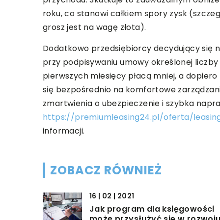
roku, co stanowi całkiem spory zysk (szcze
grosz jest na wagę złota).
Dodatkowo przedsiębiorcy decydujący się n
przy podpisywaniu umowy określonej liczby r
pierwszych miesięcy płacą mniej, a dopiero 
się bezpośrednio na komfortowe zarządzanie
zmartwienia o ubezpieczenie i szybka napraw
https://premiumleasing24.pl/oferta/leas
informacji.
ZOBACZ RÓWNIEŻ
16 | 02 | 2021
Jak program dla księgowości
może przysłużyć się w rozwoj