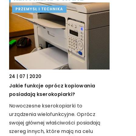
PRZEMYSŁ I TECHNIKA
CZAS WO
24 | 07 | 2020
10 | 12 | 202
Jakie funkcje oprócz kopiowania
Jak skute
posiadają kserokopiarki?
Sesja, egz
Nowoczesne kserokopiarki to
matura? Pr
urządzenia wielofunkcyjne. Oprócz
materiału 
i
swojej głównej właściwości posiadają
czasu i sk
bie
szereg innych, które mają na celu