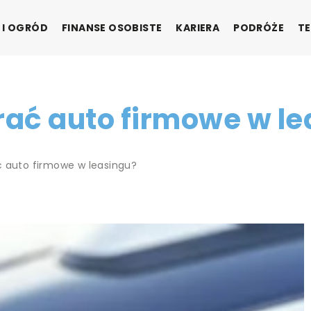
 I OGRÓD
FINANSE OSOBISTE
KARIERA
PODRÓŻE
TE
rać auto firmowe w l
ć auto firmowe w leasingu?