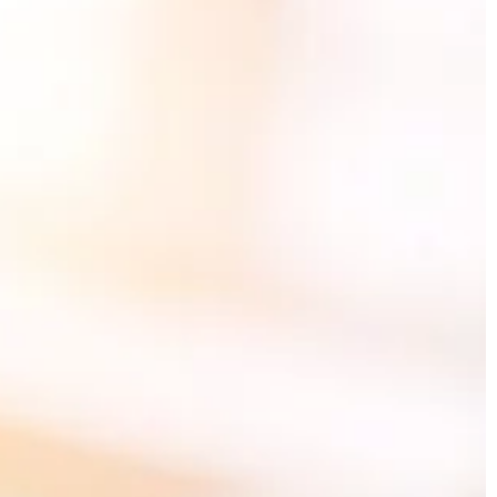
ŻYCIE I CZŁOWIEK
20 | 05 | 2020
Kiedy konieczny jest podział mają
W chwili zawarcia związku małżeńsk
powstaje tzw. wspólność majątkowa
Obejmuje ona wszelkie przedmioty
nt wystroju
materialne nabyte przez partnerów
podczas trwania ich […]
aźnych
nętrza jest