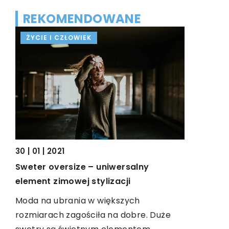
REKOMENDOWANE
ŻYCIE I CZŁOWIEK
DOM I W
tku?
iego
30 | 01 | 2021
.
10 | 02 | 20
Sweter oversize – uniwersalny
Lampa – w
element zimowej stylizacji
wnętrza
Moda na ubrania w większych
Jednym z 
rozmiarach zagościła na dobre. Duże
elementów