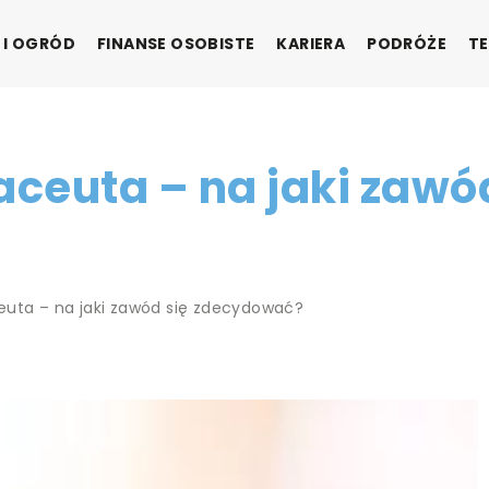
 I OGRÓD
FINANSE OSOBISTE
KARIERA
PODRÓŻE
TE
aceuta – na jaki zawó
euta – na jaki zawód się zdecydować?