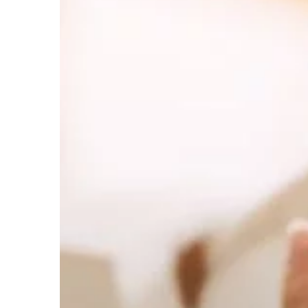
oświetlenie. Jednym z
czynników, jakie nale
jest przeznaczenie […]