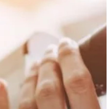
 najważniejszych
ży brać pod uwagę,