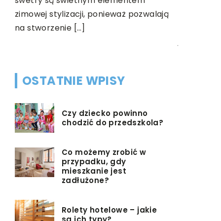
swetry są świetnym elementem
oświetleni
zimowej stylizacji, ponieważ pozwalają
czynników,
na stworzenie […]
jest przez
OSTATNIE WPISY
Czy dziecko powinno
chodzić do przedszkola?
Co możemy zrobić w
przypadku, gdy
mieszkanie jest
zadłużone?
Rolety hotelowe – jakie
są ich typy?