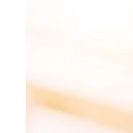
DOM I WNĘTRZE
10 | 02 | 2021
Lampa – ważny eleme
wnętrza
Jednym z bardzo wyr
elementów wystroju w