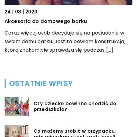
24 | 08 | 2020
2
Akcesoria do domowego barku
J
Coraz więcej osób decyduje się na posiadanie w
P
swoim domu barku. Jest to bowiem konstrukcja,
m
która znakomicie sprawdza się podczas […]
0
OSTATNIE WPISY
Czy dziecko powinno chodzić do
przedszkola?
Co możemy zrobić w przypadku,
gdy mieszkanie jest zadłużone?