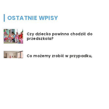
OSTATNIE WPISY
Czy dziecko powinno chodzić do
przedszkola?
Co możemy zrobić w przypadku,
gdy mieszkanie jest zadłużone?
Rolety hotelowe – jakie są ich typy?
Jakie są niektóre z najlepszych
aktywności, aby cieszyć się
wakacjami?