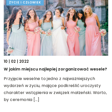
ŻYCIE I CZŁOWIEK
10 | 02 | 2022
W jakim miejscu najlepiej zorganizować wesele?
11
Przyjęcie weselne to jedno z najważniejszych
by
L
wydarzeń w życiu, mające podkreślić uroczysty
W
charakter wstąpienia w związek małżeński. Warto,
i
by ceremonia […]
t
b