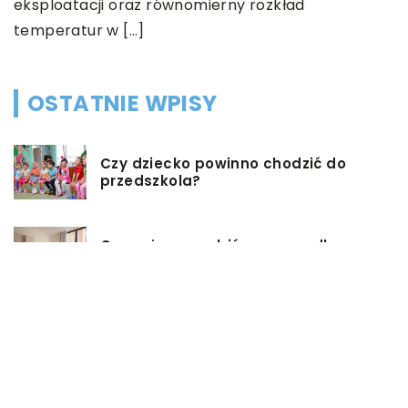
acji oraz równomierny rozkład
ur w […]
OSTATNIE WPISY
Czy dziecko powinno chodzić do
przedszkola?
Co możemy zrobić w przypadku,
gdy mieszkanie jest zadłużone?
Rolety hotelowe – jakie są ich typy?
Jakie są niektóre z najlepszych