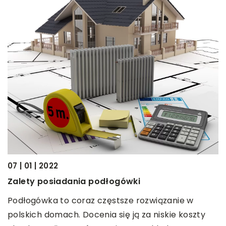
04 | 11 | 2018
Jakie napr
samodzielni
2022
Samochody t
osiadania podłogówki
zbudowane z 
ka to coraz częstsze rozwiązanie w
większości n
domach. Docenia się ją za niskie koszty
użytkowniko