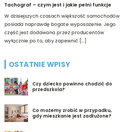
powinieneś 
 – czym jest i jakie pełni funkcje
Osoby posiad
jszych czasach większość samochodów
w różnych i
naprawdę bogate wyposażenie. Jego
kłopot ze sp
st dodawana przez producentów
wysokości. N
 po to, aby zapewnić […]
OSTATNIE WPISY
Czy dziecko powinno chodzić do
przedszkola?
Co możemy zrobić w przypadku,
gdy mieszkanie jest zadłużone?