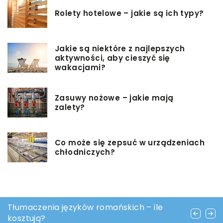
Rolety hotelowe – jakie są ich typy?
Jakie są niektóre z najlepszych
aktywności, aby cieszyć się
wakacjami?
Zasuwy nożowe – jakie mają
zalety?
Co może się zepsuć w urządzeniach
chłodniczych?
Wiosenne porządki – czyli sposoby na
Tłumaczenia języków romańskich – ile
Części klimatyzacji samochodowej, które
opróżnianie piwnicy oraz starych mebli
kosztują?
mogą ulec awarii