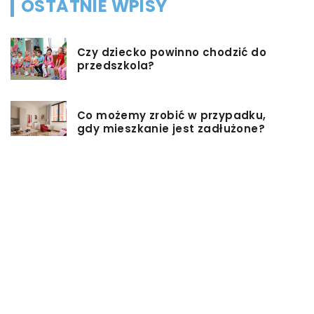
OSTATNIE WPISY
Czy dziecko powinno chodzić do
przedszkola?
Co możemy zrobić w przypadku,
gdy mieszkanie jest zadłużone?
Rolety hotelowe – jakie są ich typy?
Jakie są niektóre z najlepszych
aktywności, aby cieszyć się
wakacjami?
Zasuwy nożowe – jakie mają