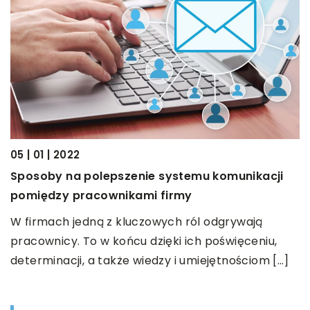
12
05 | 01 | 2022
Z
Sposoby na polepszenie systemu komunikacji
pomiędzy pracownikami firmy
C
ze
m
W firmach jedną z kluczowych ról odgrywają
n
pracownicy. To w końcu dzięki ich poświęceniu,
determinacji, a także wiedzy i umiejętnościom […]