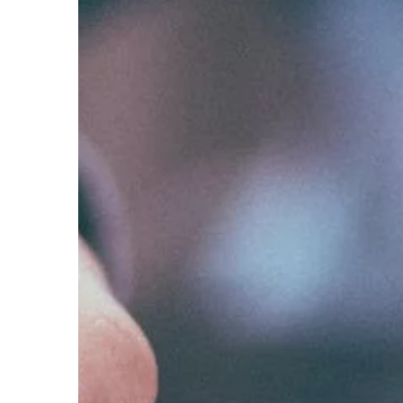
niejednokrotnie na pe
się nad tym, kiedy nal
przeprowadzić renowac
elektrycznej […]