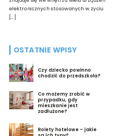
znajduje się we wnętrzu wielu urządzeń
niejednok
elektronicznych stosowanych w życiu
się nad ty
[…]
przeprowad
elektryczn
OSTATNIE WPISY
Czy dziecko powinno
chodzić do przedszkola?
Co możemy zrobić w
przypadku, gdy
mieszkanie jest
zadłużone?
Rolety hotelowe – jakie
są ich typy?