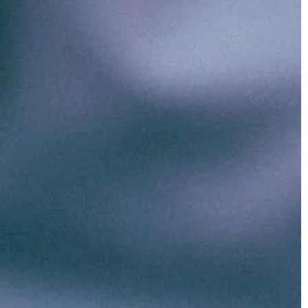
ŻYCIE I CZŁOWIEK
17 | 09 | 2021
Obuwie, czy stanowi dopełnienie
elektrycznej w
stylizacji?
 przeprowadzić?
Obuwie to niewątpliwie ważna część
ocześnie posiadacz
każdej stylizacji, choć wiele osób o 
klu,
zapomina. Poświęcając czas na