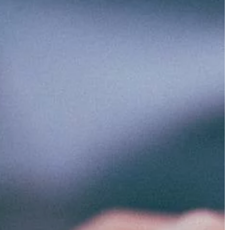
wno zastanawiał
dopasowanie spodni i koszuli, […]
eży
ję instalacji