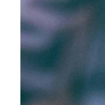
PRZEMYSŁ I TECHNIKA
18 | 07 | 2021
Renowacja instalacji 
motocyklu – kiedy ją
Każdy miłośnik i jedn
jakiegokolwiek motocy