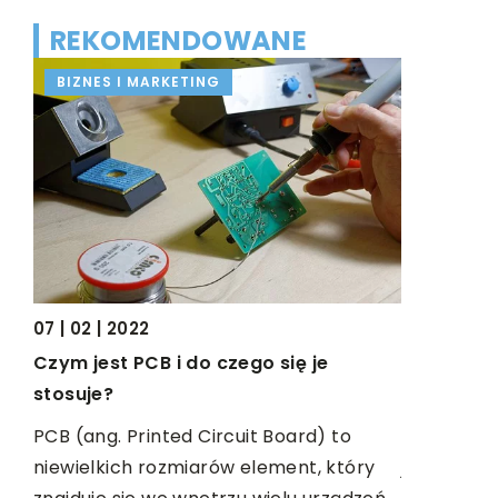
REKOMENDOWANE
BIZNES I MARKETING
PRZEMYS
07 | 02 | 2022
18 | 07 | 20
Czym jest PCB i do czego się je
Renowacja
stosuje?
motocyklu
PCB (ang. Printed Circuit Board) to
Każdy miło
tym
niewielkich rozmiarów element, który
jakiegokol