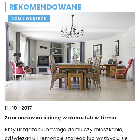
REKOMENDOWANE
DOM I WNĘTRZE
14
11 | 10 | 2017
E
Zaaranżować ścianę w domu lub w firmie
g
Przy urządzaniu nowego domu czy mieszkania,
G
odświeżaniu i remoncie starego lub wyzbyciu się