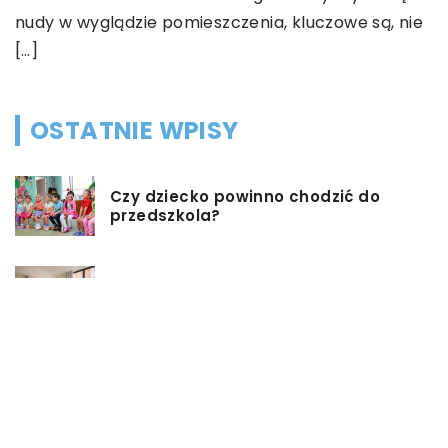
e
nudy w wyglądzie pomieszczenia, kluczowe są, nie
t
[…]
OSTATNIE WPISY
Czy dziecko powinno chodzić do
przedszkola?
Co możemy zrobić w przypadku,
gdy mieszkanie jest zadłużone?
Rolety hotelowe – jakie są ich typy?