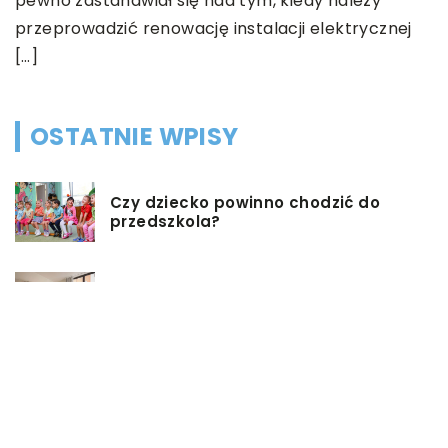
pewno zastanawiał się nad tym, kiedy należy
k
przeprowadzić renowację instalacji elektrycznej
[…]
OSTATNIE WPISY
Czy dziecko powinno chodzić do
przedszkola?
Co możemy zrobić w przypadku,
gdy mieszkanie jest zadłużone?
Rolety hotelowe – jakie są ich typy?