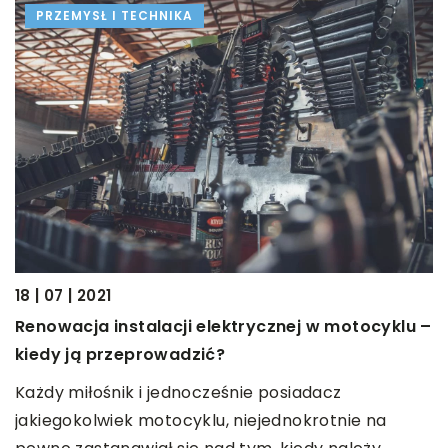
PRZEMYSŁ I TECHNIKA
20
18 | 07 | 2021
K
Renowacja instalacji elektrycznej w motocyklu –
m
kiedy ją przeprowadzić?
eć
O
Każdy miłośnik i jednocześnie posiadacz
n
jakiegokolwiek motocyklu, niejednokrotnie na
u
c