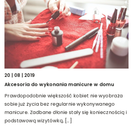
20 | 08 | 2019
04
Akcesoria do wykonania manicure w domu
P
o
de
Prawdopodobnie większość kobiet nie wyobraża
sobie już życia bez regularnie wykonywanego
C
manicure. Zadbane dłonie stały się koniecznością i
m
podstawową wizytówką, […]
b
o