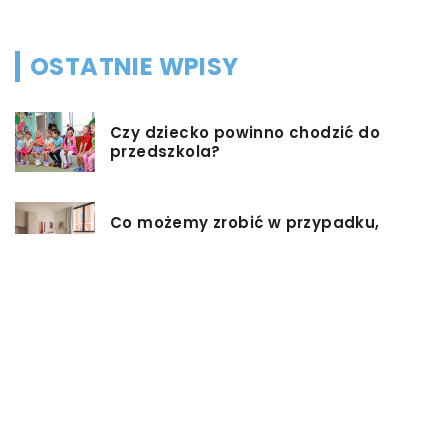
OSTATNIE WPISY
Czy dziecko powinno chodzić do
przedszkola?
Co możemy zrobić w przypadku,
gdy mieszkanie jest zadłużone?
Rolety hotelowe – jakie są ich typy?
Jakie są niektóre z najlepszych
aktywności, aby cieszyć się
wakacjami?