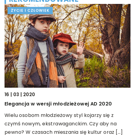
ŻYCIE I CZŁOWIEK
16 | 03 | 2020
14
Elegancja w wersji młodzieżowej AD 2020
J
z
ą?
Wielu osobom młodzieżowy styl kojarzy się z
czymś nowym, ekstrawaganckim. Czy aby na
Zi
pewno? W czasach mieszania się kultur oraz […]
d