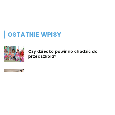
ju
,
OSTATNIE WPISY
Czy dziecko powinno chodzić do
przedszkola?
Co możemy zrobić w przypadku,
gdy mieszkanie jest zadłużone?
Rolety hotelowe – jakie są ich typy?