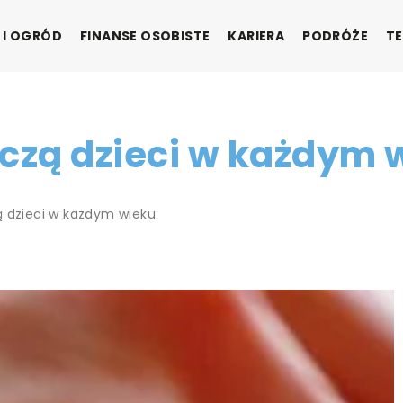
 I OGRÓD
FINANSE OSOBISTE
KARIERA
PODRÓŻE
TE
uczą dzieci w każdym 
ą dzieci w każdym wieku