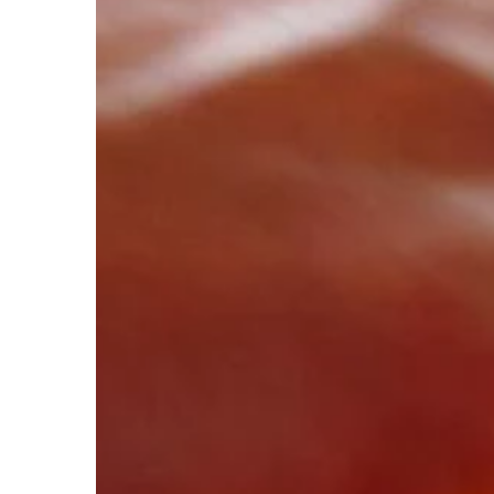
ZDROWIE I FORMA
23 | 05 | 2020
Jak działają supleme
kiedy warto je stoso
Kolagen to białko wys
naturalnie w ludzkim o
ono spoiwem łączącym
chrząstki, kości, więza