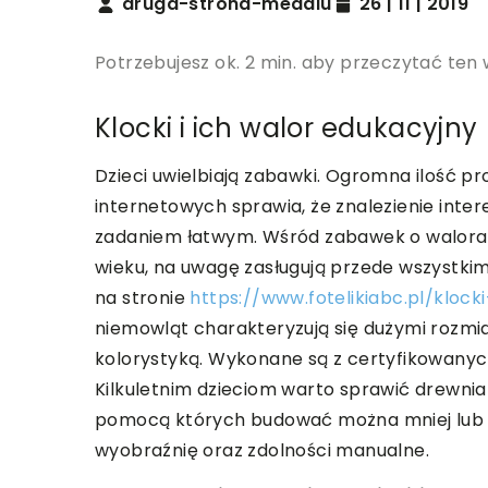
druga-strona-medalu
26 | 11 | 2019
Potrzebujesz ok. 2 min. aby przeczytać ten 
Klocki i ich walor edukacyjny
Dzieci uwielbiają zabawki. Ogromna ilość 
internetowych sprawia, że znalezienie inte
zadaniem łatwym. Wśród zabawek o walora
wieku, na uwagę zasługują przede wszystki
na stronie
https://www.fotelikiabc.pl/klock
niemowląt charakteryzują się dużymi rozmi
kolorystyką. Wykonane są z certyfikowanych
Kilkuletnim dzieciom warto sprawić drewnia
pomocą których budować można mniej lub bar
wyobraźnię oraz zdolności manualne.