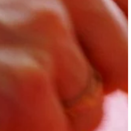
PRZEMYSŁ I TECHNIKA
28 | 04 | 2019
Jakie akcesoria do telefonu są
nty kolagenowe i
najbardziej praktyczne?
wać?
Smartfon to fantastyczne urządzeni
tępujące
które już samo w sobie bardzo ułatw
rganizmie. Jest
nam życie. By jednak uczynić go jesz
 komórki skóry,
bardziej praktycznym, […]
dła oraz ścięgna.