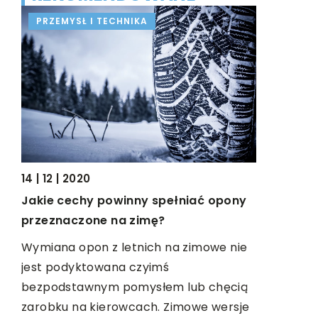
PRZEMYSŁ I TECHNIKA
ZDROWIE
14 | 12 | 2020
23 | 05 | 2
Jakie cechy powinny spełniać opony
Jak dział
przeznaczone na zimę?
kiedy war
e,
Wymiana opon z letnich na zimowe nie
Kolagen to
ia
jest podyktowana czyimś
naturalnie
cze
bezpodstawnym pomysłem lub chęcią
ono spoiw
zarobku na kierowcach. Zimowe wersje
chrząstki,