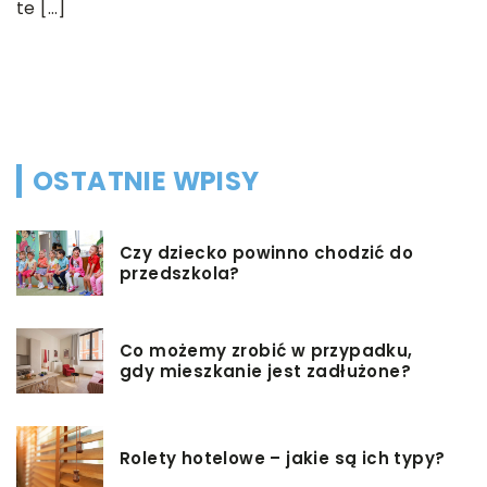
T
te […]
o
b
p
OSTATNIE WPISY
Czy dziecko powinno chodzić do
przedszkola?
Co możemy zrobić w przypadku,
gdy mieszkanie jest zadłużone?
Rolety hotelowe – jakie są ich typy?