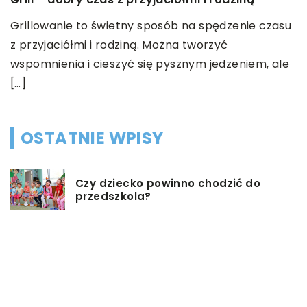
I
Grillowanie to świetny sposób na spędzenie czasu
i
p
z przyjaciółmi i rodziną. Można tworzyć
ę
o
wspomnienia i cieszyć się pysznym jedzeniem, ale
[…]
OSTATNIE WPISY
Czy dziecko powinno chodzić do
przedszkola?
Co możemy zrobić w przypadku,
gdy mieszkanie jest zadłużone?