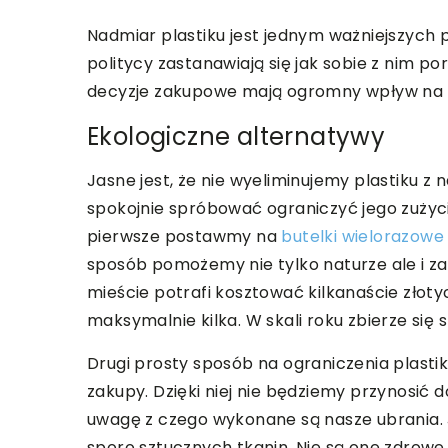
Nadmiar plastiku jest jednym ważniejszyc
politycy zastanawiają się jak sobie z nim po
decyzje zakupowe mają ogromny wpływ na to, 
Ekologiczne alternatywy
Jasne jest, że nie wyeliminujemy plastiku z
spokojnie spróbować ograniczyć jego zużyc
pierwsze postawmy na
butelki wielorazowe
sposób pomożemy nie tylko naturze ale i z
mieście potrafi kosztować kilkanaście zło
maksymalnie kilka. W skali roku zbierze się 
Drugi prosty sposób na ograniczenia plastik
zakupy. Dzięki niej nie będziemy przynosić
uwagę z czego wykonane są nasze ubrania. J
sporo sztucznych tkanin. Nie są one zdrowe,