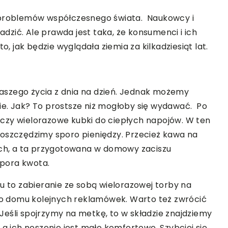
h problemów współczesnego świata. Naukowcy i
radzić. Ale prawda jest taka, że konsumenci i ich
jak będzie wyglądała ziemia za kilkadziesiąt lat.
 naszego życia z dnia na dzień. Jednak możemy
ie. Jak? To prostsze niż mogłoby się wydawać. Po
czy wielorazowe kubki do ciepłych napojów. W ten
aoszczędzimy sporo pieniędzy. Przecież kawa na
tych, a ta przygotowana w domowy zaciszu
spora kwota.
u to zabieranie ze sobą wielorazowej torby na
 do domu kolejnych reklamówek. Warto też zwrócić
eśli spojrzymy na metkę, to w składzie znajdziemy
 a ich noszenie jest mało komfortowe. Szybciej się