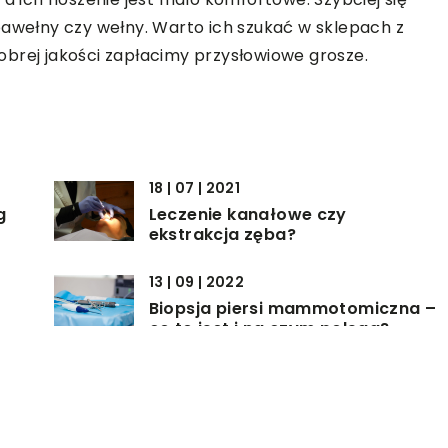
bawełny czy wełny. Warto ich szukać w sklepach z
brej jakości zapłacimy przysłowiowe grosze.
18 | 07 | 2021
g
Leczenie kanałowe czy
ekstrakcja zęba?
13 | 09 | 2022
Biopsja piersi mammotomiczna –
co to jest i na czym polega?
15 | 02 | 2021
ć
Przy jakich dolegliwościach
y?
warto zdecydować się na
masaż?