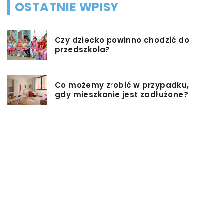
OSTATNIE WPISY
Czy dziecko powinno chodzić do
przedszkola?
Co możemy zrobić w przypadku,
gdy mieszkanie jest zadłużone?
Rolety hotelowe – jakie są ich typy?
Jakie są niektóre z najlepszych
aktywności, aby cieszyć się
wakacjami?
Zasuwy nożowe – jakie mają