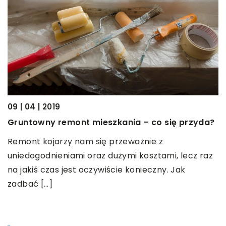
09 | 04 | 2019
2
Gruntowny remont mieszkania – co się przyda?
A
Remont kojarzy nam się przeważnie z
A
uniedogodnieniami oraz dużymi kosztami, lecz raz
m
na jakiś czas jest oczywiście konieczny. Jak
p
zadbać […]
a