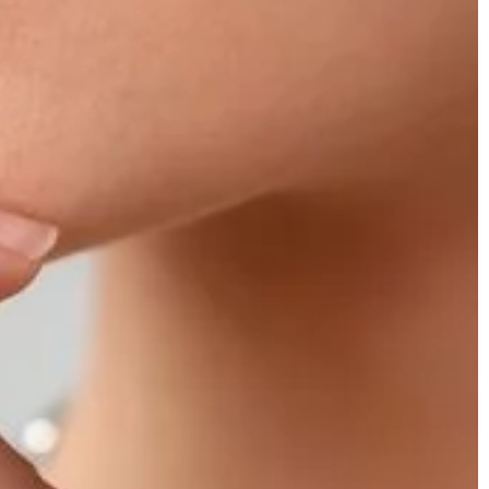
czyć dużo
dwóch warstw płyt. […]