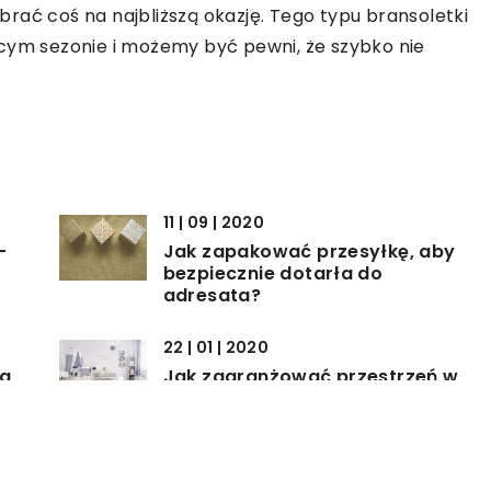
rać coś na najbliższą okazję. Tego typu bransoletki
m sezonie i możemy być pewni, że szybko nie
11 | 09 | 2020
–
Jak zapakować przesyłkę, aby
bezpiecznie dotarła do
adresata?
22 | 01 | 2020
ia
Jak zaaranżować przestrzeń w
la
domu na przyjście
nowonarodzonego dziecka?
04 | 08 | 2022