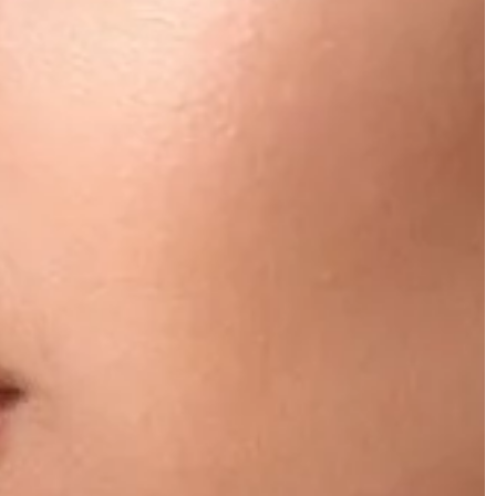
DOM I WNĘTRZE
14 | 09 | 2022
nia przyjęcia
Hale z płyty warstwowej – co wart
odzaju eventy i
wiedzieć?
ażyć urozmaicenie
Czym jest hala z płyty warstwowej?
anie
Hala z płyty warstwowej to budynek
eń eventowych,
prefabrykowany, który składa się z