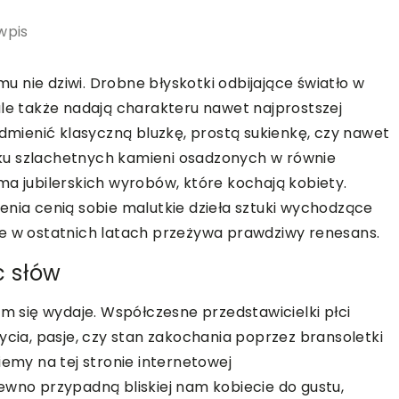
wpis
emu nie dziwi. Drobne błyskotki odbijające światło w
ale także nadają charakteru nawet najprostszej
odmienić klasyczną bluzkę, prostą sukienkę, czy nawet
asku szlachetnych kamieni osadzonych w równie
ma jubilerskich wyrobów, które kochają kobiety.
enia cenią sobie malutkie dzieła sztuki wychodzące
de w ostatnich latach przeżywa prawdziwy renesans.
c słów
am się wydaje. Współczesne przedstawicielki płci
ycia, pasje, czy stan zakochania poprzez bransoletki
iemy na tej stronie internetowej
pewno przypadną bliskiej nam kobiecie do gustu,