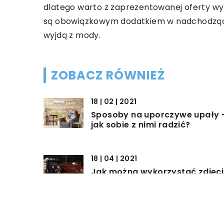
dlatego warto z zaprezentowanej oferty wyb
są obowiązkowym dodatkiem w nadchodzący
wyjdą z mody.
ZOBACZ RÓWNIEŻ
18 | 02 | 2021
Sposoby na uporczywe upały 
jak sobie z nimi radzić?
18 | 04 | 2021
Jak można wykorzystać zdjęc
do przygotowania upominku d
bliskiej osoby?
08 | 04 | 2021