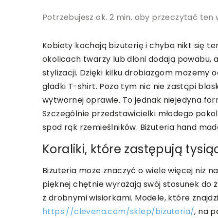
Potrzebujesz ok. 2 min. aby przeczytać ten 
Kobiety kochają biżuterię i chyba nikt się t
okolicach twarzy lub dłoni dodają powabu, 
stylizacji. Dzięki kilku drobiazgom możemy 
gładki T-shirt. Poza tym nic nie zastąpi bl
wytwornej oprawie. To jednak niejedyna for
Szczególnie przedstawicielki młodego pokol
spod rąk rzemieślników. Biżuteria hand ma
Koraliki, które zastępują tysią
Biżuteria może znaczyć o wiele więcej niż n
pięknej chętnie wyrażają swój stosunek do ż
z drobnymi wisiorkami. Modele, które znajdz
https://clevena.com/sklep/bizuteria/
, na 