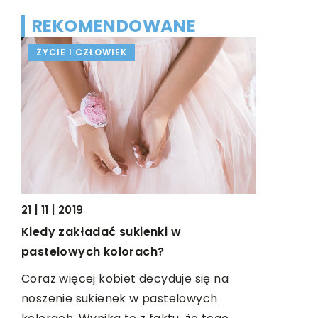
REKOMENDOWANE
ŻYCIE I CZŁOWIEK
PRZEMYS
05 | 11 | 201
21 | 11 | 2019
Interakty
o
Kiedy zakładać sukienki w
Organizują
pastelowych kolorach?
przyjęcia,
Coraz więcej kobiet decyduje się na
ich poprz
noszenie sukienek w pastelowych
nowoczesn