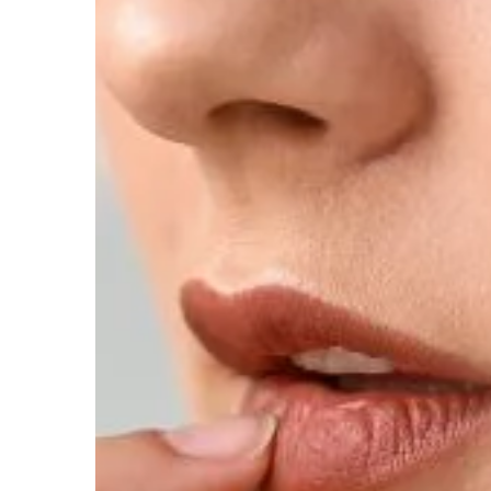
PRZEMYSŁ I TECHNIKA
05 | 11 | 2019
Interaktywne urządza
Organizując różnego r
przyjęcia, warto rozw
ich poprzez wykorzyst
nowoczesnych urządz