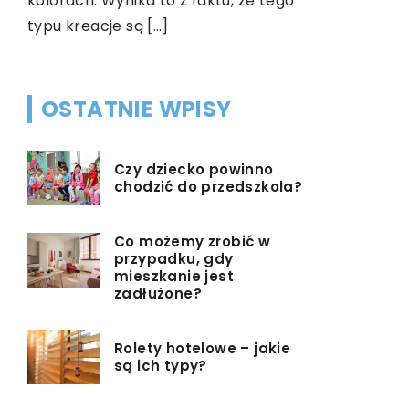
kolorach. Wynika to z faktu, że tego
które potr
typu kreacje są […]
rozrywki. [
OSTATNIE WPISY
Czy dziecko powinno
chodzić do przedszkola?
Co możemy zrobić w
przypadku, gdy
mieszkanie jest
zadłużone?
Rolety hotelowe – jakie
są ich typy?