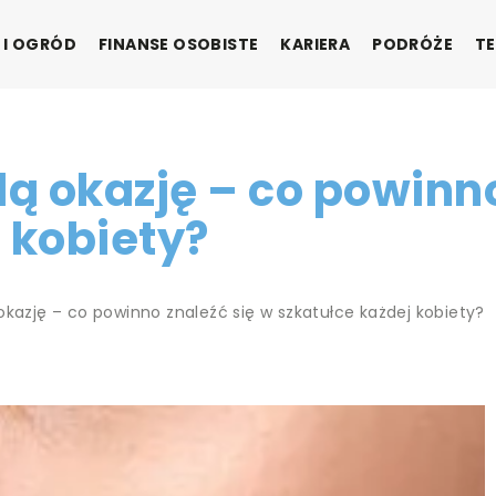
 I OGRÓD
FINANSE OSOBISTE
KARIERA
PODRÓŻE
TE
dą okazję – co powinno
 kobiety?
okazję – co powinno znaleźć się w szkatułce każdej kobiety?