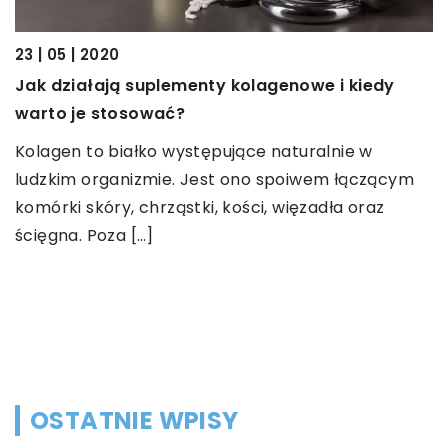
23 | 05 | 2020
Jak działają suplementy kolagenowe i kiedy
warto je stosować?
Kolagen to białko występujące naturalnie w
19
ą
ludzkim organizmie. Jest ono spoiwem łączącym
W
komórki skóry, chrząstki, kości, więzadła oraz
c
ścięgna. Poza […]
N
w
s
b
OSTATNIE WPISY