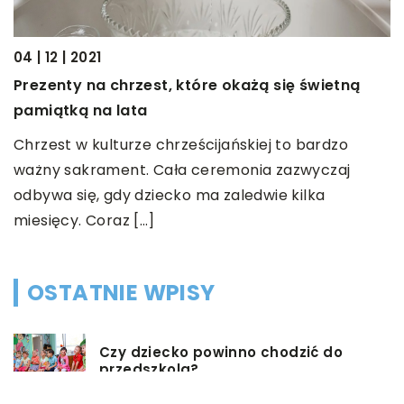
04 | 12 | 2021
12
Prezenty na chrzest, które okażą się świetną
H
pamiątką na lata
H
Chrzest w kulturze chrześcijańskiej to bardzo
p
ważny sakrament. Cała ceremonia zazwyczaj
o
odbywa się, gdy dziecko ma zaledwie kilka
miesięcy. Coraz […]
OSTATNIE WPISY
Czy dziecko powinno chodzić do
przedszkola?