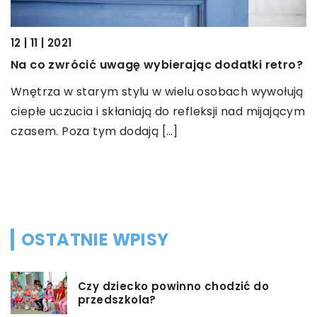
12 | 11 | 2021
18
Na co zwrócić uwagę wybierając dodatki retro?
Z
Wnętrza w starym stylu w wielu osobach wywołują
m
ciepłe uczucia i skłaniają do refleksji nad mijającym
S
czasem. Poza tym dodają […]
p
w
w
OSTATNIE WPISY
Czy dziecko powinno chodzić do
przedszkola?