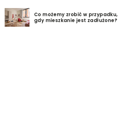
Co możemy zrobić w przypadku,
gdy mieszkanie jest zadłużone?
Rolety hotelowe – jakie są ich typy?
Jakie są niektóre z najlepszych
aktywności, aby cieszyć się
wakacjami?
Zasuwy nożowe – jakie mają
zalety?
Co może się zepsuć w urządzeniach
chłodniczych?