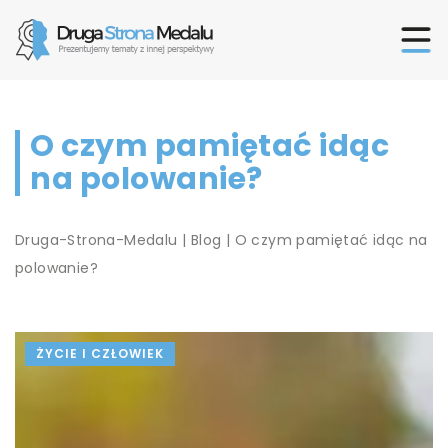
O czym pamiętać idąc
na polowanie?
Druga-Strona-Medalu
|
Blog
|
O czym pamiętać idąc na
polowanie?
ŻYCIE I CZŁOWIEK