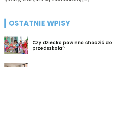
OSTATNIE WPISY
Czy dziecko powinno chodzić do
przedszkola?
Co możemy zrobić w przypadku,
gdy mieszkanie jest zadłużone?
Rolety hotelowe – jakie są ich typy?
Jakie są niektóre z najlepszych
aktywności, aby cieszyć się
wakacjami?