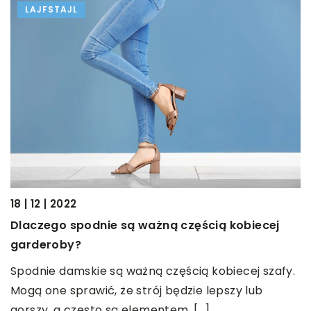
LAJFSTAJL
10
18 | 12 | 2022
J
Dlaczego spodnie są ważną częścią kobiecej
garderoby?
Z
c
Spodnie damskie są ważną częścią kobiecej szafy.
p
Mogą one sprawić, że strój będzie lepszy lub
m
gorszy, a często są elementem, […]