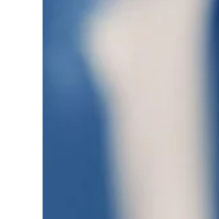
BUDOWANIE
12 | 02 | 2022
Na czym polegają usł
kiedy są konieczne?
Dźwig, czyli żuraw sa
pojazd, który ma bard
zastosowanie. Wykorzy
wszędzie tam, gdzie z