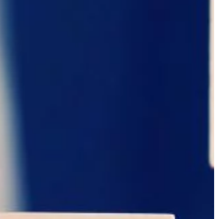
nia […]
elegancji a czasem […]