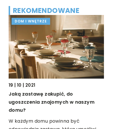
REKOMENDOWANE
DOM I WNĘTRZE
BUDOWA
12 | 02 | 20
Na czym p
19 | 10 | 2021
kiedy są 
Jaką zastawę zakupić, do
ugoszczenia znajomych w naszym
Dźwig, czy
domu?
pojazd, kt
roju
zastosowan
zny.
W każdym domu powinna być
wszędzie t