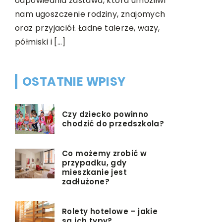
odpowiednia zastawa, która umożliwi
koniecznoś
nam ugoszczenie rodziny, znajomych
oraz przyjaciół. Ładne talerze, wazy,
półmiski i […]
OSTATNIE WPISY
Czy dziecko powinno
chodzić do przedszkola?
Co możemy zrobić w
przypadku, gdy
mieszkanie jest
zadłużone?
Rolety hotelowe – jakie
są ich typy?