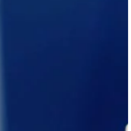
ŻYCIE I CZŁOWIEK
ugi dźwigowe i
03 | 12 | 2020
Sznurówki – prosty sposób na
podkreślenie ubioru
mojezdny to
zo szerokie
Buty są nieodłącznym elementem st
stuje się go
zarówno każdej kobiety jak i mężczy
achodzi
To one podkreślają nasz styl, dodają