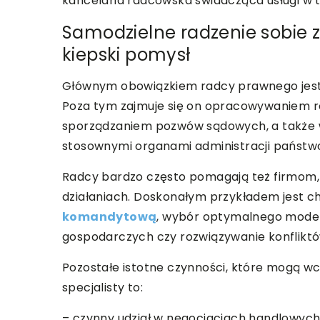
kancelaria radcowska świadcząca usługi w 
Samodzielne radzenie sobie 
kiepski pomysł
Głównym obowiązkiem radcy prawnego jest ud
Poza tym zajmuje się on opracowywaniem 
sporządzaniem pozwów sądowych, a także 
stosownymi organami administracji państw
Radcy bardzo często pomagają też firmom,
działaniach. Doskonałym przykładem jest 
komandytową
, wybór optymalnego modelu
gospodarczych czy rozwiązywanie konfliktó
Pozostałe istotne czynności, które mogą 
specjalisty to:
– czynny udział w negocjacjach handlowyc