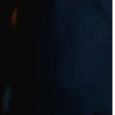
CZAS WOLNY
08 | 10 | 2021
Co przemawia za piciem kawy
orosłych
rozpuszczalnej?
rosłych można
Kawa to napój, bez którego wielu lud
ajów, jednak dla
nie wyobraża sobie dnia. Kofeina
 jest jedno:
zawarta w małej czarnej pobudza i
i będą […]
dodaje energii, […]