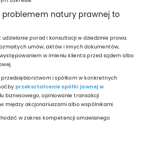
tym zakresie.
z problemem natury prawnej to
zielanie porad i konsultacji w dziedzinie prawa.
rozmaitych umów, aktów i innych dokumentów,
występowaniem w imieniu klienta przed sądem albo
owej.
 przedsiębiorstwom i spółkom w konkretnych
choćby
przekształcenie spółki jawnej w
 biznesowego, opiniowanie transakcji
w między akcjonariuszami albo wspólnikami.
wchodzić w zakres kompetencji omawianego
h