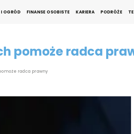
 I OGRÓD
FINANSE OSOBISTE
KARIERA
PODRÓŻE
TE
ych pomoże radca pra
 pomoże radca prawny