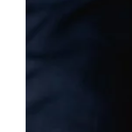
CZAS WOLNY
04 | 07 | 2017
Gry planszowe dla d
Gry planszowe dla do
podzielić na kilka rodz
każdego z nich wspólne
najwięcej przyjemnośc