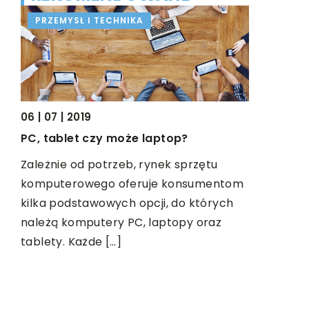
PRZEMYSŁ I TECHNIKA
CZAS WO
06 | 07 | 2019
PC, tablet czy może laptop?
Zależnie od potrzeb, rynek sprzętu
04 | 07 | 2
komputerowego oferuje konsumentom
Gry plans
kilka podstawowych opcji, do których
Gry plans
należą komputery PC, laptopy oraz
zi
podzielić 
tablety. Każde […]
każdego z 
najwięcej 