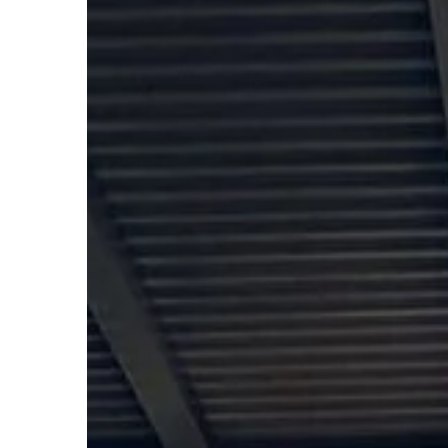
ŻYCIE I CZŁOWIEK
12 | 09 | 2018
Walizki i portfele ma
Każdy z nas chce wygl
świetnie. Podążając z
najnowszymi, bądź kl
trendami poszukujemy 