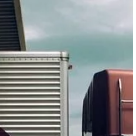
gadżetów […]