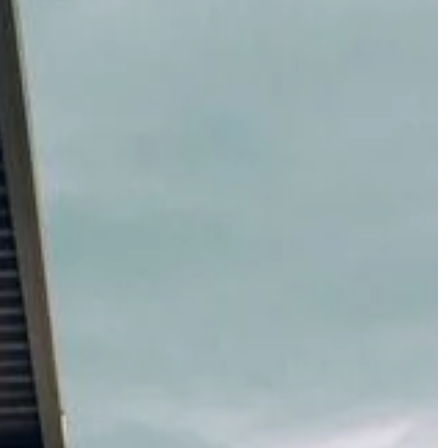
BIZNES I MARKETING
02 | 07 | 2019
rki Wittchen
Druk cyfrowy czy zwykły? Co leps
ądać i czuć się
Usługi poligraficzne wykorzystywane
a modą i
w szerokim zakresie, w wielu
asycznymi
dziedzinach przemysłu. Dlaczego?
odzieży i […]
Ponieważ są niezastąpione przy
tworzeniu materiałów reklamowych,