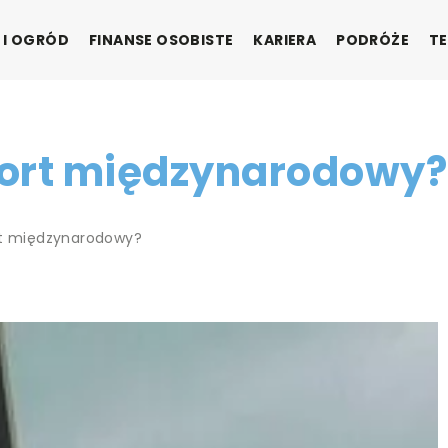
 I OGRÓD
FINANSE OSOBISTE
KARIERA
PODRÓŻE
TE
sport międzynarodowy?
ort międzynarodowy?