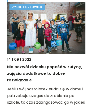
ŻYCIE I CZŁOWIEK
ŻYCIE I 
14 | 09 | 2022
12 | 09 | 20
ze?
Nie pozwól dziecku popaść w rutynę,
Walizki i 
zajęcia dodatkowe to dobre
 są
Każdy z na
rozwiązanie
świetnie. 
Jeśli Twój nastolatek nudzi się w domu i
najnowszy
potrzebuje czegoś do zrobienia po
trendami p
szkole, to czas zaangażować go w jakieś