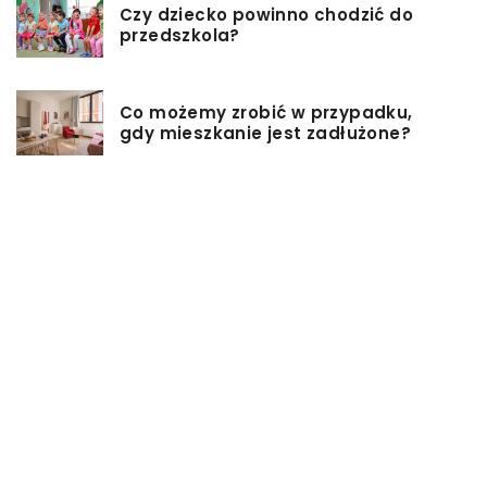
Czy dziecko powinno chodzić do
przedszkola?
Co możemy zrobić w przypadku,
gdy mieszkanie jest zadłużone?
Rolety hotelowe – jakie są ich typy?
Jakie są niektóre z najlepszych
aktywności, aby cieszyć się
wakacjami?
Zasuwy nożowe – jakie mają
zalety?