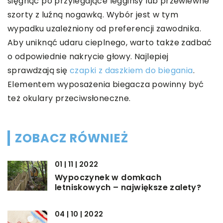
sięgnąć po przylegające legginsy lub przewiewne
szorty z luźną nogawką. Wybór jest w tym
wypadku uzależniony od preferencji zawodnika.
Aby uniknąć udaru cieplnego, warto także zadbać
o odpowiednie nakrycie głowy. Najlepiej
sprawdzają się
czapki z daszkiem do biegania
.
Elementem wyposażenia biegacza powinny być
też okulary przeciwsłoneczne.
ZOBACZ RÓWNIEŻ
01 | 11 | 2022
Wypoczynek w domkach
letniskowych – największe zalety?
04 | 10 | 2022