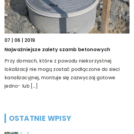
07 | 06 | 2019
12
Najważniejsze zalety szamb betonowych
N
c
Przy domach, które z powodu niekorzystnej
lokalizacji nie mogą zostać podłączone do sieci
Ś
r
kanalizacyjnej, montuje się zazwyczaj gotowe
z
jedno- lub […]
W
u
OSTATNIE WPISY