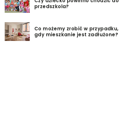
Czy dziecko powinno chodzić do
przedszkola?
Co możemy zrobić w przypadku,
gdy mieszkanie jest zadłużone?
Rolety hotelowe – jakie są ich typy?
Jakie są niektóre z najlepszych
aktywności, aby cieszyć się
wakacjami?
Zasuwy nożowe – jakie mają
zalety?