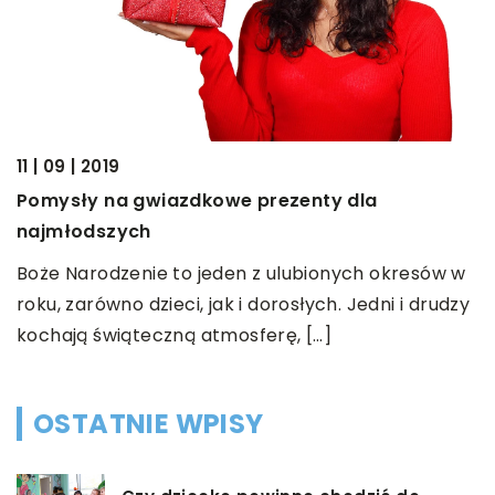
11 | 09 | 2019
08
Pomysły na gwiazdkowe prezenty dla
W
k?
najmłodszych
z
Boże Narodzenie to jeden z ulubionych okresów w
W
ia
roku, zarówno dzieci, jak i dorosłych. Jedni i drudzy
d
kochają świąteczną atmosferę, […]
p
OSTATNIE WPISY