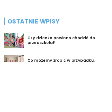
OSTATNIE WPISY
Czy dziecko powinno chodzić do
przedszkola?
Co możemy zrobić w przypadku,
gdy mieszkanie jest zadłużone?
Rolety hotelowe – jakie są ich typy?
Jakie są niektóre z najlepszych
aktywności, aby cieszyć się