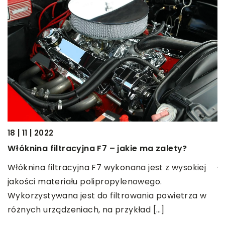
18 | 11 | 2022
18
Włóknina filtracyjna F7 – jakie ma zalety?
J
e
j
Włóknina filtracyjna F7 wykonana jest z wysokiej
jakości materiału polipropylenowego.
B
e
Wykorzystywana jest do filtrowania powietrza w
b
h
różnych urządzeniach, na przykład […]
p
w.
w