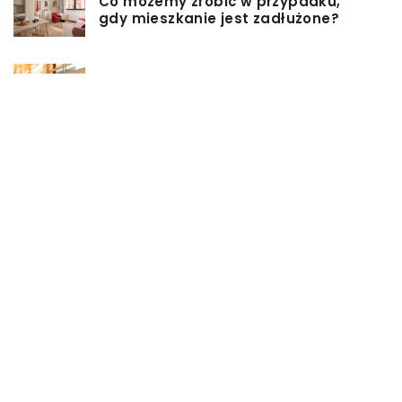
Co możemy zrobić w przypadku,
gdy mieszkanie jest zadłużone?
Rolety hotelowe – jakie są ich typy?
Jakie są niektóre z najlepszych
aktywności, aby cieszyć się
wakacjami?
Zasuwy nożowe – jakie mają
zalety?
Co może się zepsuć w urządzeniach
chłodniczych?