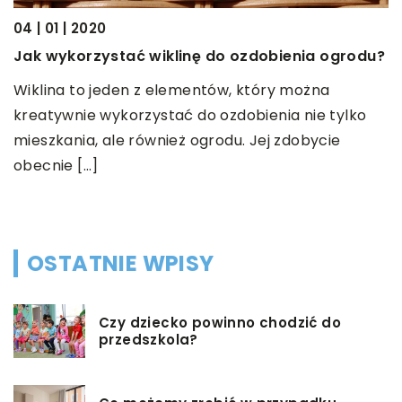
04 | 01 | 2020
01
Jak wykorzystać wiklinę do ozdobienia ogrodu?
C
b
Wiklina to jeden z elementów, który można
e
kreatywnie wykorzystać do ozdobienia nie tylko
S
mieszkania, ale również ogrodu. Jej zdobycie
r
…]
obecnie […]
p
J
OSTATNIE WPISY
Czy dziecko powinno chodzić do
przedszkola?