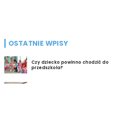
p
e
s
OSTATNIE WPISY
Czy dziecko powinno chodzić do
przedszkola?
Co możemy zrobić w przypadku,
gdy mieszkanie jest zadłużone?
Rolety hotelowe – jakie są ich typy?