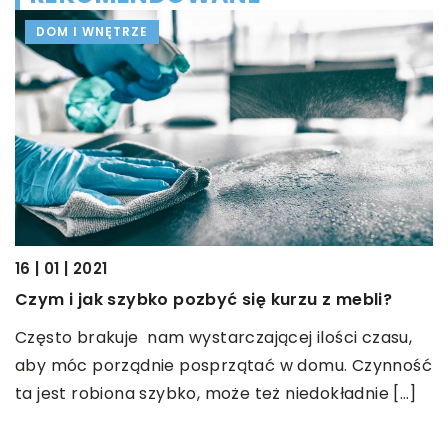
DOM I WNĘTRZE
16 | 01 | 2021
Czym i jak szybko pozbyć się kurzu z mebli?
08
Często brakuje nam wystarczającej ilości czasu,
W
aby móc porządnie posprzątać w domu. Czynność
o
ta jest robiona szybko, może też niedokładnie […]
Z
za
z