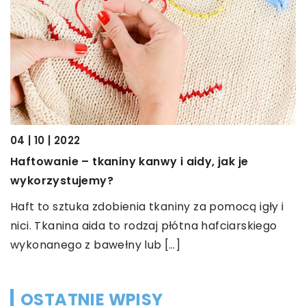
11 | 11 | 2021
Jak należy oklejać meble?
jak je
Jeśli chcesz odmienić wygląd swoich st
mebli to mamy dla Ciebie ciekawą propo
która jest szybka w wykonaniu i w […]
omocą igły i
fciarskiego
OSTATNIE WPISY