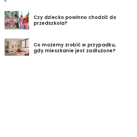
Czy dziecko powinno chodzić do
przedszkola?
Co możemy zrobić w przypadku,
gdy mieszkanie jest zadłużone?
Rolety hotelowe – jakie są ich typy?
Jakie są niektóre z najlepszych
aktywności, aby cieszyć się
wakacjami?
Zasuwy nożowe – jakie mają
zalety?