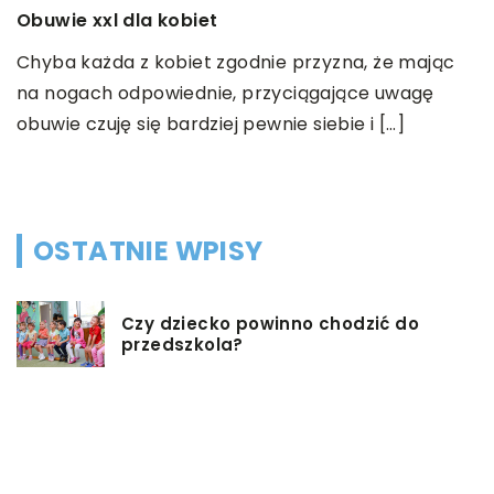
Obuwie xxl dla kobiet
19
J
Chyba każda z kobiet zgodnie przyzna, że mając
na nogach odpowiednie, przyciągające uwagę
N
obuwie czuję się bardziej pewnie siebie i […]
c
c
OSTATNIE WPISY
Czy dziecko powinno chodzić do
przedszkola?
Co możemy zrobić w przypadku,
gdy mieszkanie jest zadłużone?