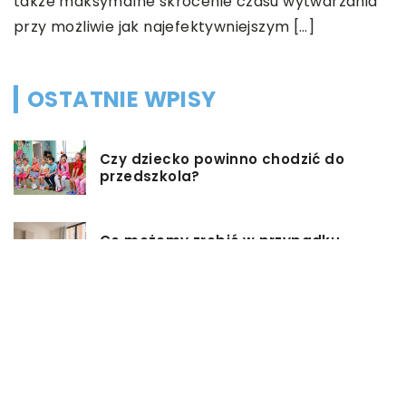
także maksymalne skrócenie czasu wytwarzania
przy możliwie jak najefektywniejszym […]
OSTATNIE WPISY
Czy dziecko powinno chodzić do
przedszkola?
Co możemy zrobić w przypadku,
gdy mieszkanie jest zadłużone?
Rolety hotelowe – jakie są ich typy?
Jakie są niektóre z najlepszych