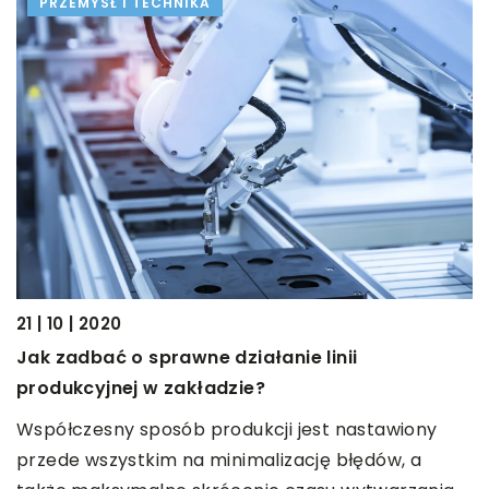
PRZEMYSŁ I TECHNIKA
12
N
21 | 10 | 2020
Ż
Jak zadbać o sprawne działanie linii
s
produkcyjnej w zakładzie?
b
Współczesny sposób produkcji jest nastawiony
przede wszystkim na minimalizację błędów, a