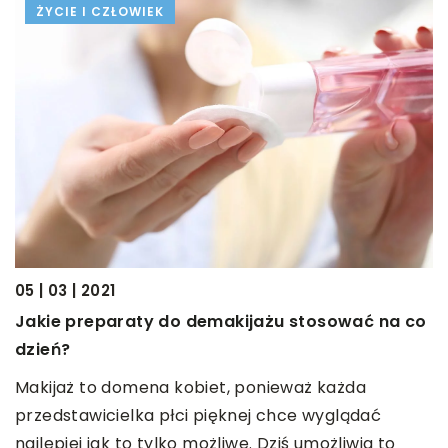
ŻYCIE I CZŁOWIEK
05 | 03 | 2021
23
Jakie preparaty do demakijażu stosować na co
H
dzień?
I
Makijaż to domena kobiet, ponieważ każda
d
przedstawicielka płci pięknej chce wyglądać
S
najlepiej jak to tylko możliwe. Dziś umożliwia to
k