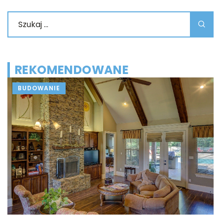
REKOMENDOWANE
BUDOWANIE
15
J