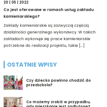
20 | 05 | 2022
Z
Co jest oferowane w ramach usług zakładu
s
kamieniarskiego?
c
Zakłady kamieniarskie są zazwyczaj częścią
sk
działalności generalnego wykonawcy. W takich
zakładach wykonuje się prace kamieniarskie
potrzebne do realizacji projektu, takie […]
OSTATNIE WPISY
Czy dziecko powinno chodzić do
przedszkola?
Co możemy zrobić w przypadku,
gdy mieszkanie jest zadłużone?