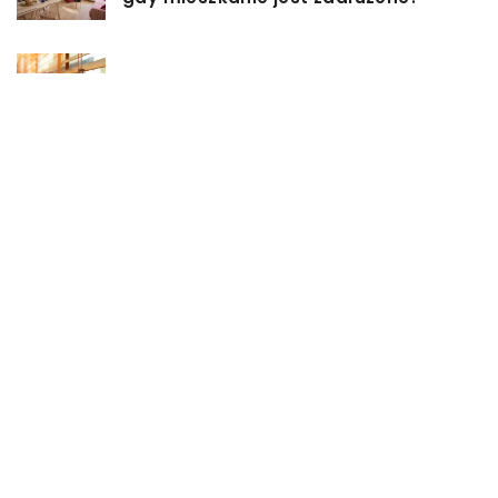
Rolety hotelowe – jakie są ich typy?
Jakie są niektóre z najlepszych
aktywności, aby cieszyć się
wakacjami?
Zasuwy nożowe – jakie mają
zalety?
Co może się zepsuć w urządzeniach
chłodniczych?