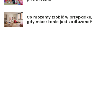
Co możemy zrobić w przypadku,
gdy mieszkanie jest zadłużone?
Rolety hotelowe – jakie są ich typy?
Jakie są niektóre z najlepszych
aktywności, aby cieszyć się
wakacjami?
Zasuwy nożowe – jakie mają
zalety?
Co może się zepsuć w urządzeniach