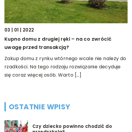
03 | 01 | 2022
30
ć
Kupno domu z drugiej ręki – na co zwrócić
J
uwagę przed transakcją?
a
Zakup domu z rynku wtórnego wcale nie należy do
K
rzadkości. Na tego rodzaju rozwiązanie decyduje
m
się coraz więcej osób. Warto […]
g
]
w
OSTATNIE WPISY
Czy dziecko powinno chodzić do
przedszkola?