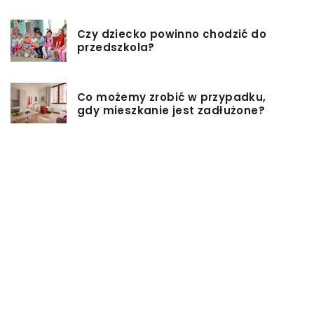
Czy dziecko powinno chodzić do
przedszkola?
Co możemy zrobić w przypadku,
gdy mieszkanie jest zadłużone?
Rolety hotelowe – jakie są ich typy?
Jakie są niektóre z najlepszych
aktywności, aby cieszyć się
wakacjami?
Zasuwy nożowe – jakie mają
zalety?