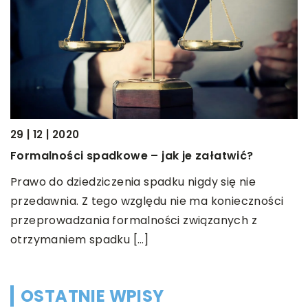
29 | 12 | 2020
12
Formalności spadkowe – jak je załatwić?
w
J
Prawo do dziedziczenia spadku nigdy się nie
I
przedawnia. Z tego względu nie ma konieczności
e
o
przeprowadzania formalności związanych z
l
otrzymaniem spadku […]
…]
OSTATNIE WPISY