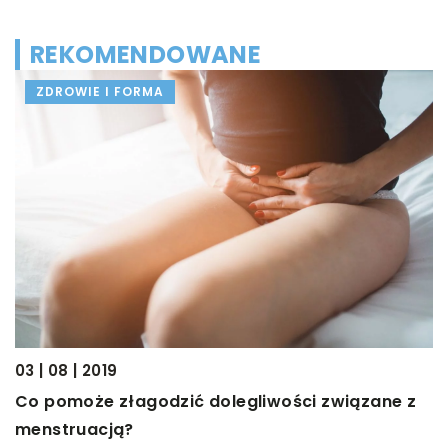
REKOMENDOWANE
04
ZDROWIE I FORMA
J
z
Z
d
a
p
03 | 08 | 2019
Co pomoże złagodzić dolegliwości związane z
menstruacją?