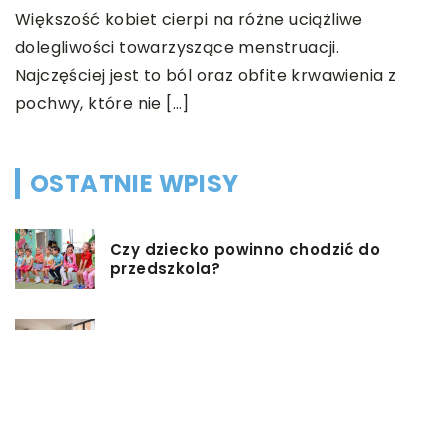
Większość kobiet cierpi na różne uciążliwe
dolegliwości towarzyszące menstruacji.
em
Najczęściej jest to ból oraz obfite krwawienia z
pochwy, które nie […]
OSTATNIE WPISY
Czy dziecko powinno chodzić do
przedszkola?
Co możemy zrobić w przypadku,
gdy mieszkanie jest zadłużone?
Rolety hotelowe – jakie są ich typy?