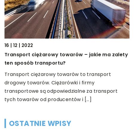
16 | 12 | 2022
11
Transport ciężarowy towarów – jakie ma zalety
Z
ten sposób transportu?
P
Transport ciężarowy towarów to transport
o
ą
drogowy towarów. Ciężarówki i firmy
n
transportowe są odpowiedzialne za transport
[
tych towarów od producentów i […]
OSTATNIE WPISY