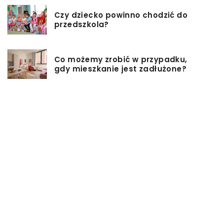
Czy dziecko powinno chodzić do
przedszkola?
Co możemy zrobić w przypadku,
gdy mieszkanie jest zadłużone?
Rolety hotelowe – jakie są ich typy?
Jakie są niektóre z najlepszych
aktywności, aby cieszyć się
wakacjami?
Zasuwy nożowe – jakie mają
zalety?