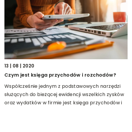
10
13 | 08 | 2020
J
Czym jest księga przychodów i rozchodów?
S
Współcześnie jednym z podstawowych narzędzi
P
służących do bieżącej ewidencji wszelkich zysków
w
oraz wydatków w firmie jest księga przychodów i
[
rozchodów. […]