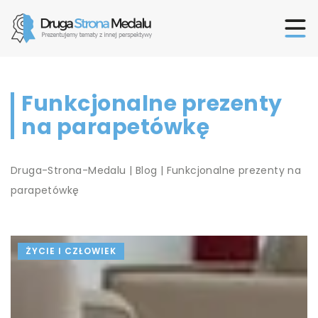
Funkcjonalne prezenty
na parapetówkę
Druga-Strona-Medalu
|
Blog
|
Funkcjonalne prezenty na
parapetówkę
ŻYCIE I CZŁOWIEK