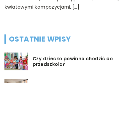
kwiatowymi kompozycjami, […]
OSTATNIE WPISY
Czy dziecko powinno chodzić do
przedszkola?
Co możemy zrobić w przypadku,
gdy mieszkanie jest zadłużone?
Rolety hotelowe – jakie są ich typy?