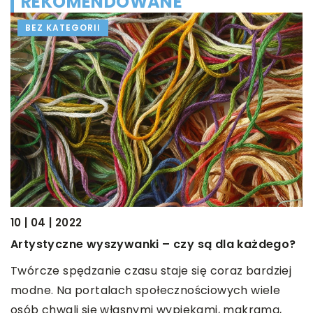
REKOMENDOWANE
BEZ KATEGORII
10 | 04 | 2022
30
Artystyczne wyszywanki – czy są dla każdego?
O
Twórcze spędzanie czasu staje się coraz bardziej
D
modne. Na portalach społecznościowych wiele
n
osób chwali się własnymi wypiekami, makramą,
A