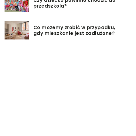
Czy dziecko powinno chodzić do
przedszkola?
Co możemy zrobić w przypadku,
gdy mieszkanie jest zadłużone?
Rolety hotelowe – jakie są ich typy?
Jakie są niektóre z najlepszych
aktywności, aby cieszyć się
wakacjami?
Zasuwy nożowe – jakie mają
zalety?