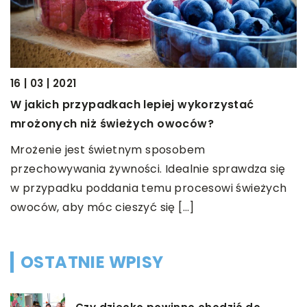
26
16 | 03 | 2021
J
W jakich przypadkach lepiej wykorzystać
A
mrożonych niż świeżych owoców?
S
Mrożenie jest świetnym sposobem
w
przechowywania żywności. Idealnie sprawdza się
w
w przypadku poddania temu procesowi świeżych
owoców, aby móc cieszyć się […]
OSTATNIE WPISY